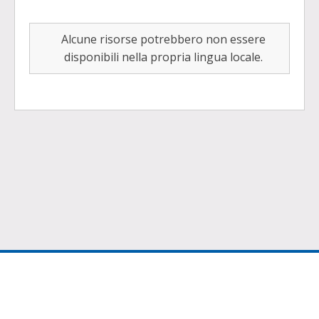
Alcune risorse potrebbero non essere
disponibili nella propria lingua locale.
©
2026
Infomedia Pty. Ltd.
Informazioni legali
Contattaci