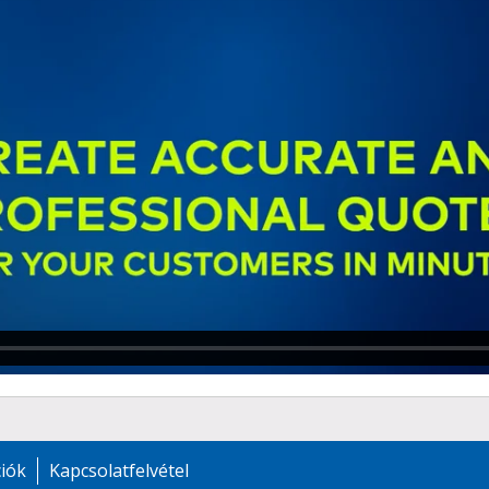
ciók
Kapcsolatfelvétel