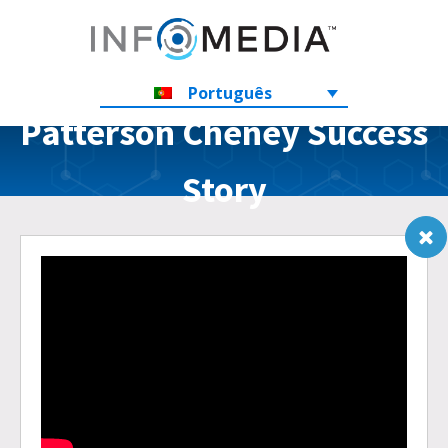
Português
Patterson Cheney Success
Story