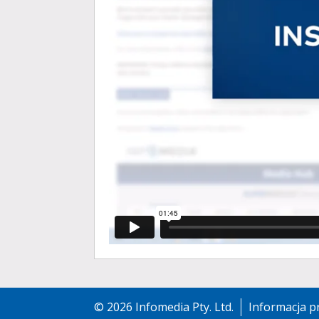
©
2026
Infomedia Pty. Ltd.
Informacja 