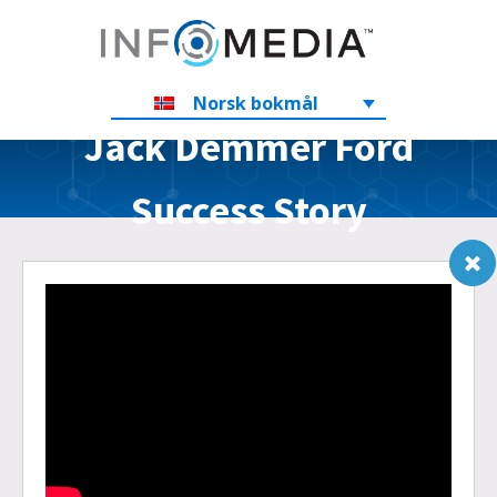
Norsk bokmål
Jack Demmer Ford
Success Story