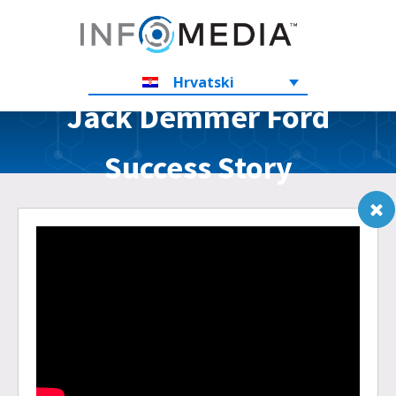
Hrvatski
Jack Demmer Ford
Success Story