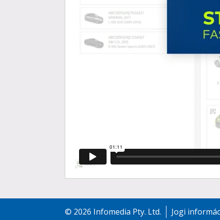
©
2026
Infomedia Pty. Ltd.
Jogi informá