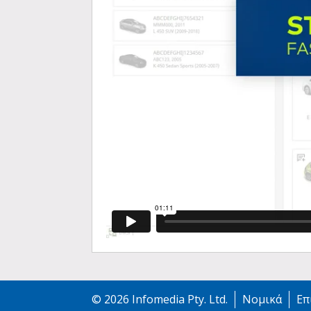
©
2026
Infomedia Pty. Ltd.
Νομικά
Επ