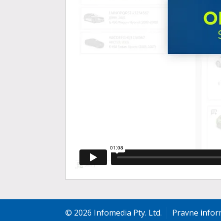
©
2026
Infomedia Pty. Ltd.
Pravne infor